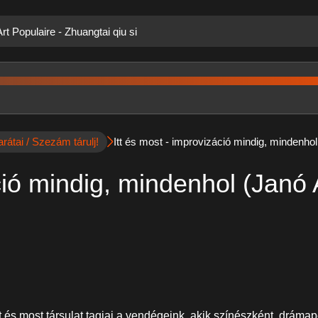
rt Populaire - Zhuangtai qiu si
átai / Szezám tárulj!
Itt és most - improvizáció mindig, mindenho
áció mindig, mindenhol (Janó
 és most társulat tagjai a vendégeink, akik színészként, drá