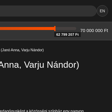
EN
70 000 000 Ft
62 799 207 Ft
l (Janó Anna, Varju Nándor)
 Anna, Varju Nándor)
mapedagógusként a közösségi színház egy nagyon