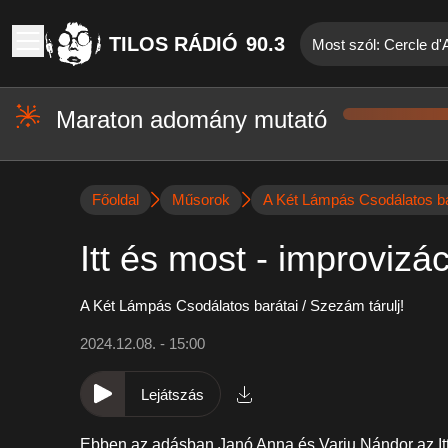
TILOS RÁDIÓ
90.3
Most szól: Cercle d'A
Maraton adomány mutató
Főoldal
Műsorok
A Két Lámpás Csodálatos bar
Itt és most - improviz
A Két Lámpás Csodálatos barátai / Szezám tárulj!
2024.12.08. - 15:00
Lejátszás
Ebben az adásban Janó Anna és Varju Nándor az Itt