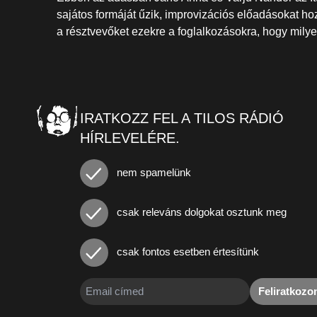
sajátos formáját űzik, improvizációs előadásokat ho
a résztvevőket ezekre a foglalkozásokra, hogy mil
IRATKOZZ FEL A TILOS RÁDIÓ
HÍRLEVELÉRE.
nem spamelünk
csak releváns dolgokat osztunk meg
csak fontos esetben értesítünk
Feliratkoz